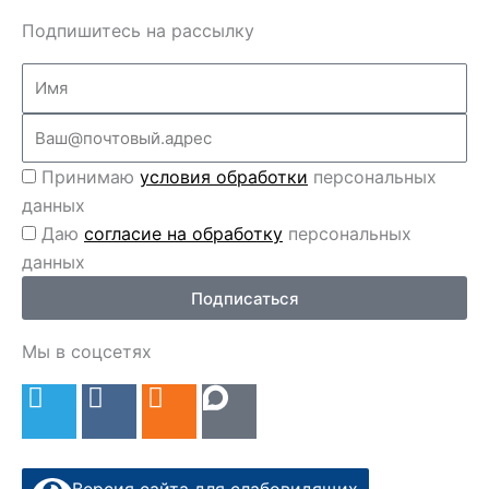
Подпишитесь на рассылку
Name
Email
Перс
Принимаю
условия обработки
персональных
данные
данных
Перс
Даю
согласие на обработку
персональных
данные
данных
2
Подписаться
Мы в соцсетях
T
V
O
e
k
d
l
n
e
o