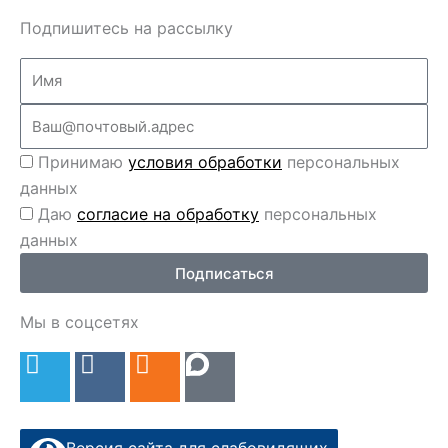
Подпишитесь на рассылку
Name
Email
Перс
Принимаю
условия обработки
персональных
данные
данных
Перс
Даю
согласие на обработку
персональных
данные
данных
2
Подписаться
Мы в соцсетях
T
V
O
e
k
d
l
n
e
o