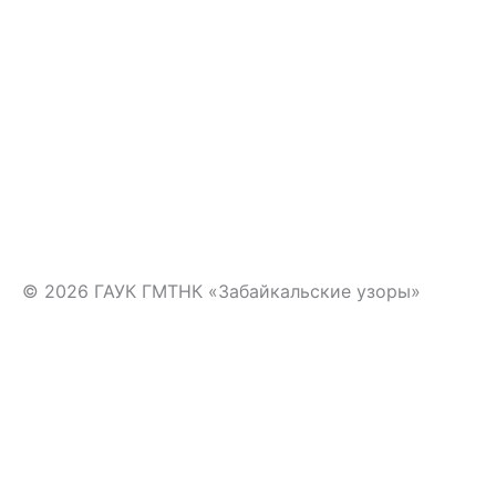
i
k
i
© 2026 ГАУК ГМТНК «Забайкальские узоры»