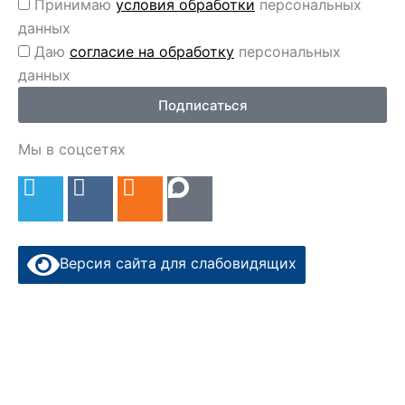
Перс
Принимаю
условия обработки
персональных
данные
данных
Перс
Даю
согласие на обработку
персональных
данные
данных
2
Подписаться
Мы в соцсетях
T
V
O
e
k
d
l
n
e
o
Версия сайта для слабовидящих
g
k
r
l
a
a
m
s
s
n