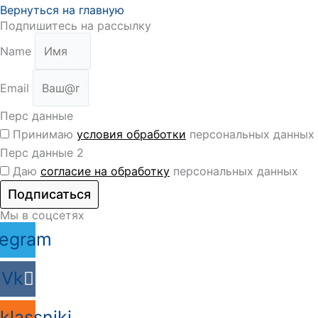
Вернуться на главную
Подпишитесь на рассылку
Name
Email
Перс данные
Принимаю
условия обработки
персональных данных
Перс данные 2
Даю
согласие на обработку
персональных данных
Подписаться
Мы в соцсетях
legram
Vk
lassniki