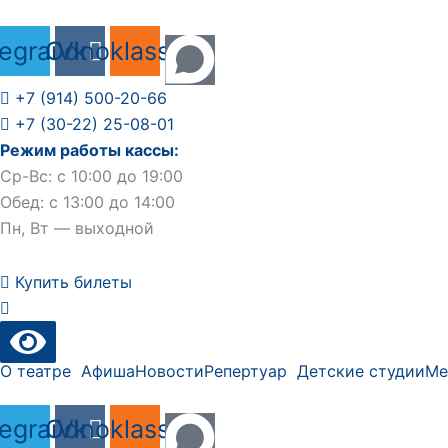
Перейти
к
legram
Odnoklassniki
Vk
содержимому
+7 (914) 500-20-66
+7 (30-22) 25-08-01
Режим работы кассы:
Ср-Вс: с 10:00 до 19:00
Обед: с 13:00 до 14:00
Пн, Вт — выходной
Купить билеты
О театре
Афиша
Новости
Репертуар
Детские студии
Ме
legram
Odnoklassniki
Vk