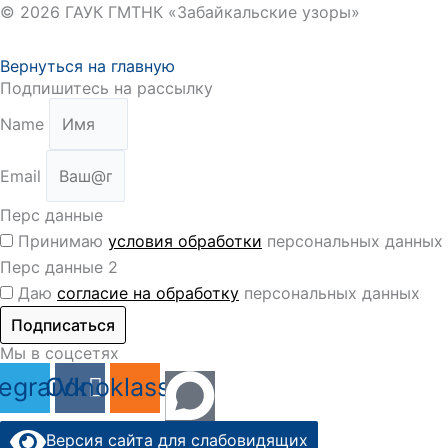
© 2026 ГАУК ГМТНК «Забайкальские узоры»
Вернуться на главную
Подпишитесь на рассылку
Name
Email
Перс данные
Принимаю
условия обработки
персональных данных
Перс данные 2
Даю
согласие на обработку
персональных данных
Подписаться
Мы в соцсетях
legram
Odnoklassniki
Vk
Версия сайта для слабовидящих