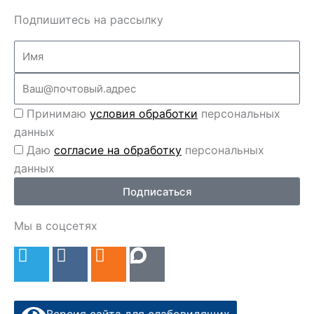
Подпишитесь на рассылку
Name
Email
Перс
Принимаю
условия обработки
персональных
данные
данных
Перс
Даю
согласие на обработку
персональных
данные
данных
2
Подписаться
Мы в соцсетях
T
V
O
e
k
d
l
n
e
o