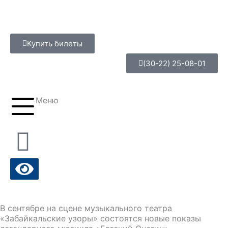
Перейти
к
содержимому
Купить билеты
(30-22) 25-08-01
Меню
В сентябре на сцене музыкального театра
«Забайкальские узоры» состоятся новые показы