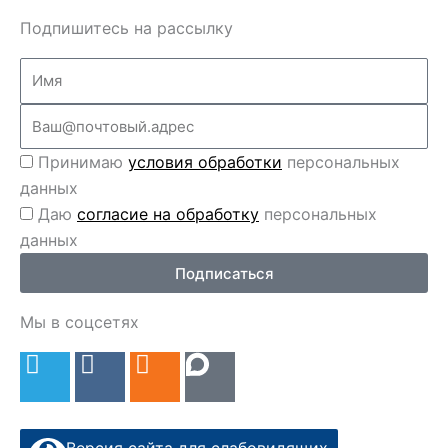
Подпишитесь на рассылку
Name
Email
Перс
Принимаю
условия обработки
персональных
данные
данных
Перс
Даю
согласие на обработку
персональных
данные
данных
2
Подписаться
Мы в соцсетях
T
V
O
e
k
d
l
n
e
o