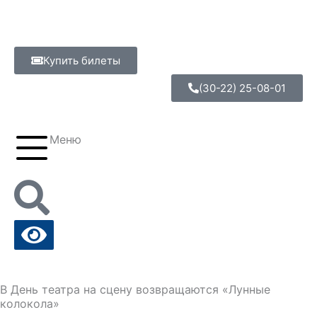
Перейти
к
содержимому
Купить билеты
(30-22) 25-08-01
Меню
В День театра на сцену возвращаются «Лунные
колокола»