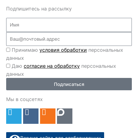
Подпишитесь на рассылку
Name
Email
Перс
Принимаю
условия обработки
персональных
данные
данных
Перс
Даю
согласие на обработку
персональных
данные
данных
2
Подписаться
Мы в соцсетях
T
V
O
e
k
d
l
n
e
o