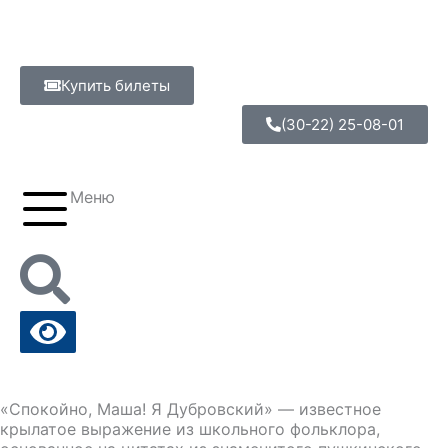
Перейти
к
содержимому
Купить билеты
(30-22) 25-08-01
Меню
«Спокойно, Маша! Я Дубровский» — известное
крылатое выражение из школьного фольклора,