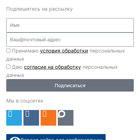
Подпишитесь на рассылку
Name
Email
Перс
Принимаю
условия обработки
персональных
данные
данных
Перс
Даю
согласие на обработку
персональных
данные
данных
2
Подписаться
Мы в соцсетях
T
V
O
e
k
d
l
n
e
o