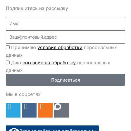
Подпишитесь на рассылку
Name
Email
Перс
Принимаю
условия обработки
персональных
данные
данных
Перс
Даю
согласие на обработку
персональных
данные
данных
2
Подписаться
Мы в соцсетях
T
V
O
e
k
d
l
n
e
o