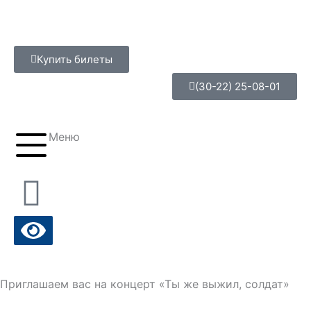
Перейти
к
содержимому
Купить билеты
(30-22) 25-08-01
Меню
Приглашаем вас на концерт «Ты же выжил, солдат»