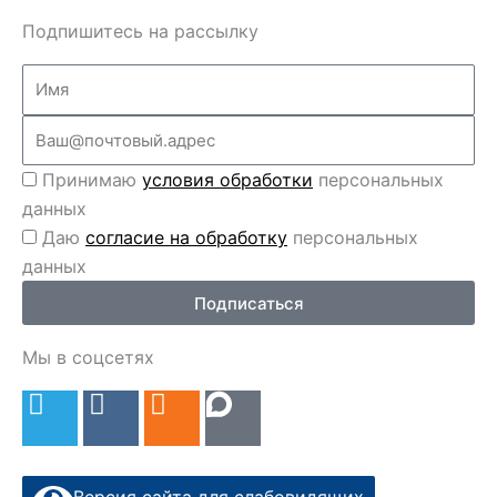
Подпишитесь на рассылку
Name
Email
Перс
Принимаю
условия обработки
персональных
данные
данных
Перс
Даю
согласие на обработку
персональных
данные
данных
2
Подписаться
Мы в соцсетях
T
V
O
e
k
d
l
n
e
o