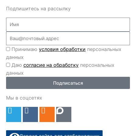
Подпишитесь на рассылку
Name
Email
Перс
Принимаю
условия обработки
персональных
данные
данных
Перс
Даю
согласие на обработку
персональных
данные
данных
2
Подписаться
Мы в соцсетях
T
V
O
e
k
d
l
n
e
o