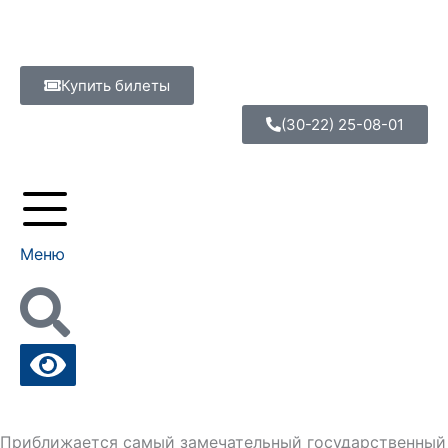
Перейти
к
содержимому
Купить билеты
(30-22) 25-08-01
Меню
Приближается самый замечательный государственный