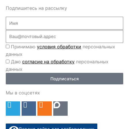
Подпишитесь на рассылку
Name
Email
Перс
Принимаю
условия обработки
персональных
данные
данных
Перс
Даю
согласие на обработку
персональных
данные
данных
2
Подписаться
Мы в соцсетях
T
V
O
e
k
d
l
n
e
o