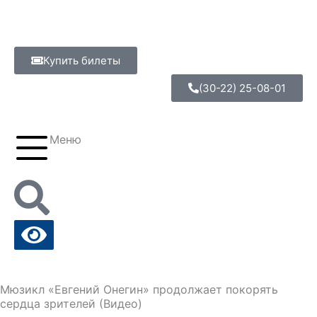
Перейти
к
содержимому
Купить билеты
(30-22) 25-08-01
Меню
Мюзикл «Евгений Онегин» продолжает покорять
сердца зрителей (Видео)