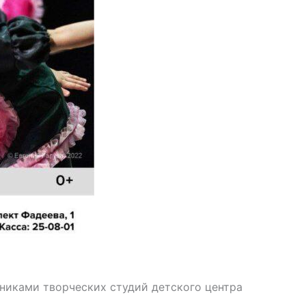
тниками творческих студий детского центра