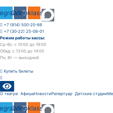
Перейти
к
legram
Odnoklassniki
Vk
содержимому
+7 (914) 500-20-66
+7 (30-22) 25-08-01
Режим работы кассы:
Ср-Вс: с 10:00 до 19:00
Обед: с 13:00 до 14:00
Пн, Вт — выходной
Купить билеты
О театре
Афиша
Новости
Репертуар
Детские студии
Ме
legram
Odnoklassniki
Vk