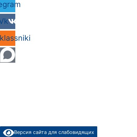
egram
Vk
lassniki
Версия сайта для слабовидящих