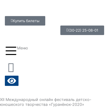
Перейти
к
содержимому
Купить билеты
(30-22) 25-08-01
Меню
XII Международный онлайн фестиваль детско-
юношеского творчества «Гуранёнок-2020»