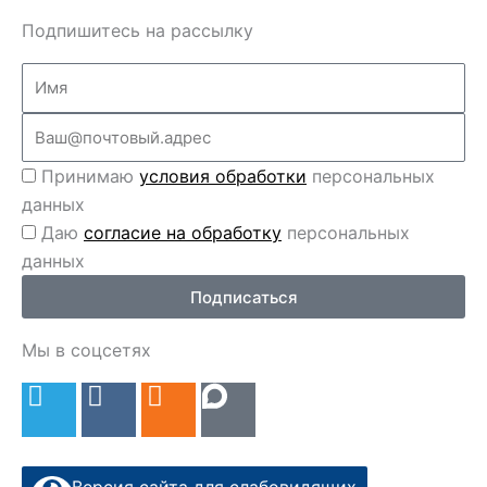
Подпишитесь на рассылку
Name
Email
Перс
Принимаю
условия обработки
персональных
данные
данных
Перс
Даю
согласие на обработку
персональных
данные
данных
2
Подписаться
Мы в соцсетях
T
V
O
e
k
d
l
n
e
o