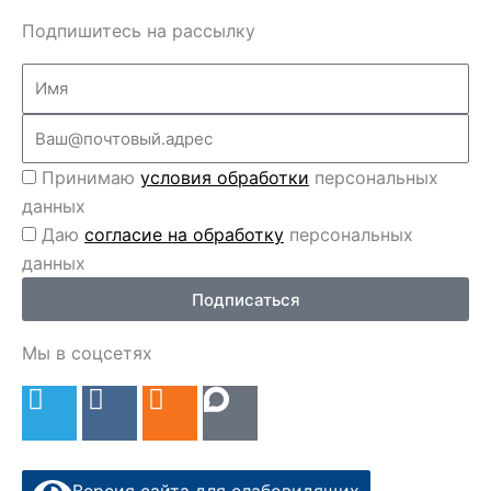
Подпишитесь на рассылку
Name
Email
Перс
Принимаю
условия обработки
персональных
данные
данных
Перс
Даю
согласие на обработку
персональных
данные
данных
2
Подписаться
Мы в соцсетях
T
V
O
e
k
d
l
n
e
o