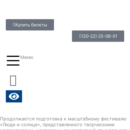
Перейти
к
содержимому
Купить билеты
(30-22) 25-08-01
Меню
Продолжается подготовка к масштабному фестивалю
«Люди и солнце», представленного творческими