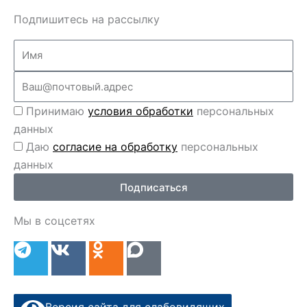
Подпишитесь на рассылку
Name
Email
Перс
Принимаю
условия обработки
персональных
данные
данных
Перс
Даю
согласие на обработку
персональных
данные
данных
2
Подписаться
Мы в соцсетях
T
V
O
e
k
d
l
n
e
o