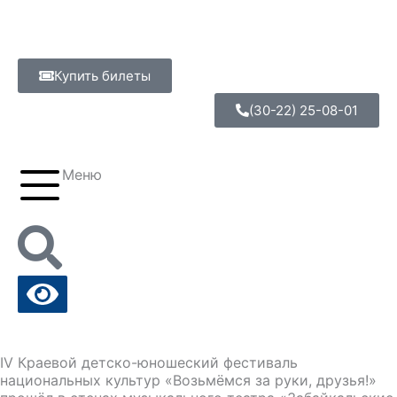
Перейти
к
содержимому
Купить билеты
(30-22) 25-08-01
Меню
IV Краевой детско-юношеский фестиваль
национальных культур «Возьмёмся за руки, друзья!»