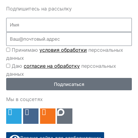
Подпишитесь на рассылку
Name
Email
Перс
Принимаю
условия обработки
персональных
данные
данных
Перс
Даю
согласие на обработку
персональных
данные
данных
2
Подписаться
Мы в соцсетях
T
V
O
e
k
d
l
n
e
o