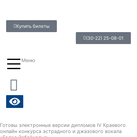
Перейти
к
содержимому
Купить билеты
(30-22) 25-08-01
Меню
Готовы электронные версии дипломов IV Краевого
онлайн конкурса эстрадного и джазового вокала