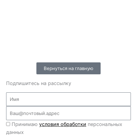
Вернуться на главную
Подпишитесь на рассылку
Name
Email
Перс
Принимаю
условия обработки
персональных
данные
данных