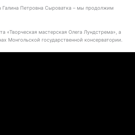
ла Галина Петровна Сыроватка – мы продолжим
та «Творческая мастерская Олега Лундстрема», а
нах Монгольской государственной консерватории.