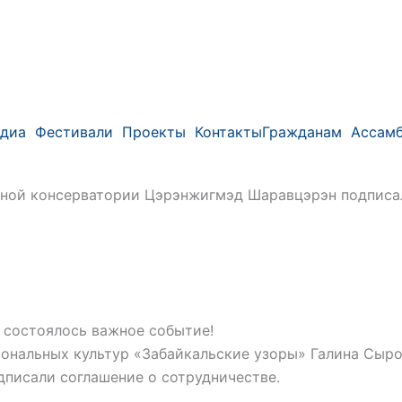
диа
Фестивали
Проекты
Контакты
Гражданам
Ассамб
нной консерватории Цэрэнжигмэд Шаравцэрэн подписал
 состоялось важное событие!
ональных культур «Забайкальские узоры» Галина Сыро
писали соглашение о сотрудничестве.