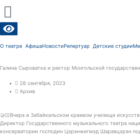
О театре
Афиша
Новости
Репертуар
Детские студии
Ме
Галина Сыроватка и ректор Монгольской государстве
28 сентября, 2023
Архив
🤝🏻Вчера в Забайкальском краевом училище искусств
Директор Государственного музыкального театра наци
консерватории господин Цэрэнжигмэд Шаравцэрэн под