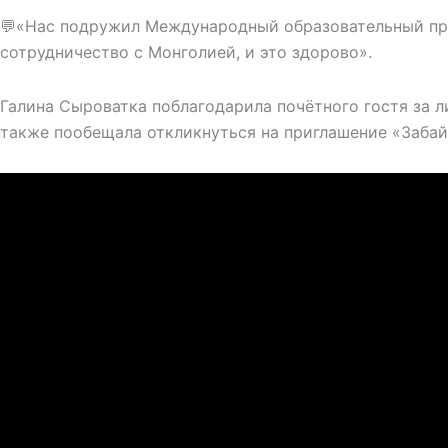
💬«Нас подружил Международный образовательный про
сотрудничество с Монголией, и это здорово».
Галина Сыроватка поблагодарила почётного гостя за л
также пообещала откликнуться на приглашение «Забай