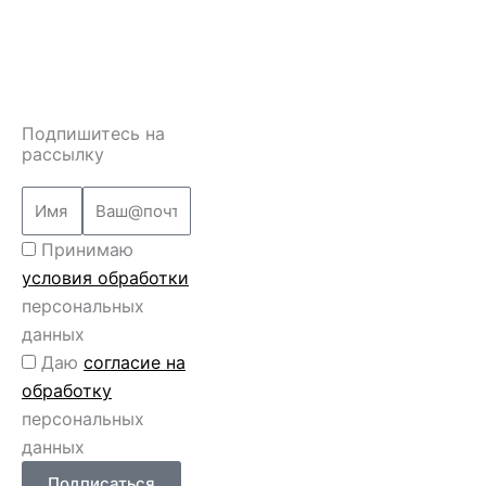
Подпишитесь на
рассылку
Name
Email
Перс
Принимаю
данные
условия обработки
персональных
данных
Перс
Даю
согласие на
данные
обработку
2
персональных
данных
Подписаться