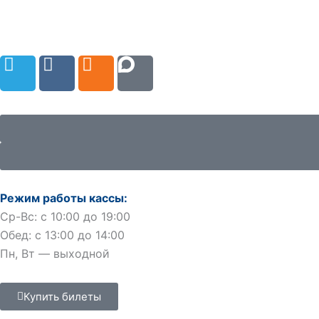
Перейти
к
содержимому
T
V
O
e
k
d
l
n
e
o
g
k
r
l
a
a
m
s
Режим работы кассы:
s
Ср-Вс: с 10:00 до 19:00
n
Обед: с 13:00 до 14:00
i
Пн, Вт — выходной
k
i
Купить билеты