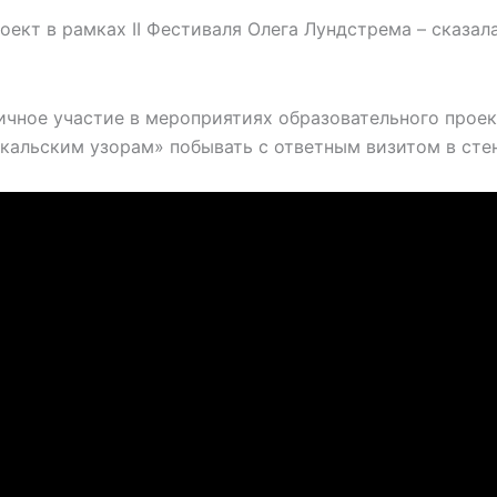
ект в рамках II Фестиваля Олега Лундстрема – сказа
ичное участие в мероприятиях образовательного проек
кальским узорам» побывать с ответным визитом в сте