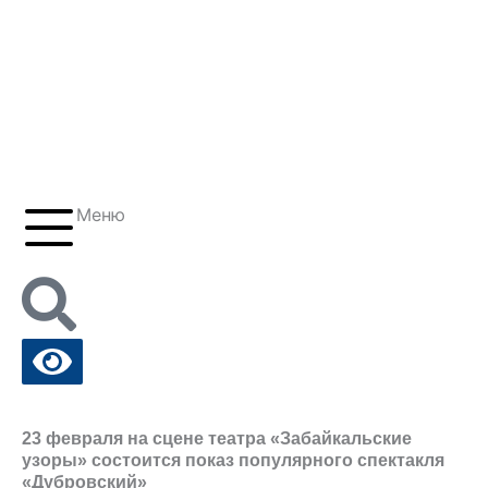
Перейти
к
содержимому
Купить билеты
(30-22) 25-08-01
Меню
23 февраля на сцене театра «Забайкальские
узоры» состоится показ популярного спектакля
«Дубровский»