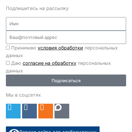
Подпишитесь на рассылку
Name
Email
Перс
Принимаю
условия обработки
персональных
данные
данных
Перс
Даю
согласие на обработку
персональных
данные
данных
2
Подписаться
Мы в соцсетях
T
V
O
e
k
d
l
n
e
o