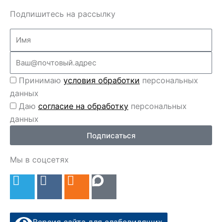
Подпишитесь на рассылку
Name
Email
Перс
Принимаю
условия обработки
персональных
данные
данных
Перс
Даю
согласие на обработку
персональных
данные
данных
2
Подписаться
Мы в соцсетях
T
V
O
e
k
d
l
n
e
o