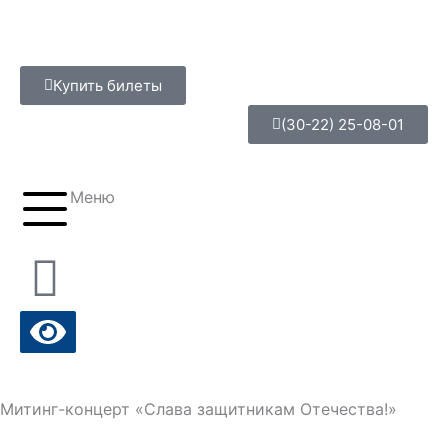
Перейти
к
содержимому
Купить билеты
(30-22) 25-08-01
Меню
Митинг-концерт «Слава защитникам Отечества!»