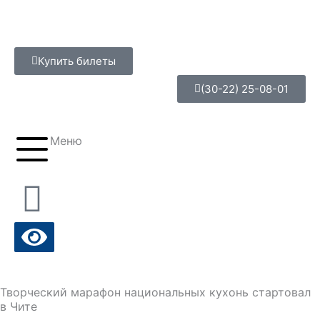
Перейти
к
содержимому
Купить билеты
(30-22) 25-08-01
Меню
Творческий марафон национальных кухонь стартовал
в Чите