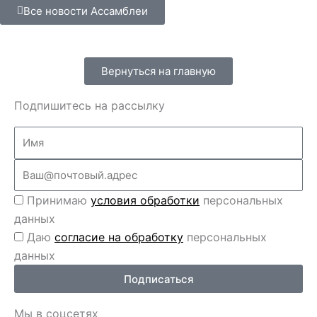
Все новости Ассамблеи
Вернуться на главную
Подпишитесь на рассылку
Name
Email
Перс
Принимаю
условия обработки
персональных
данные
данных
Перс
Даю
согласие на обработку
персональных
данные
данных
2
Подписаться
Мы в соцсетях