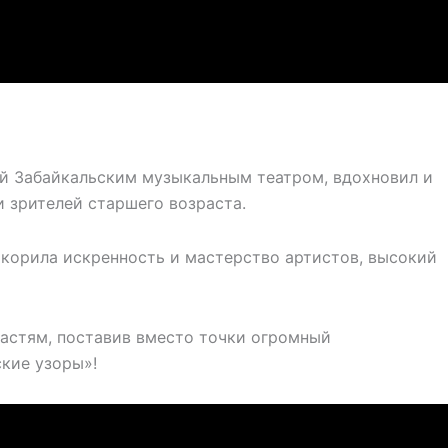
ый Забайкальским музыкальным театром, вдохновил и
и зрителей старшего возраста.
окорила искренность и мастерство артистов, высокий
астям, поставив вместо точки огромный
ские узоры»!