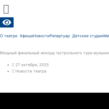
О театре
Афиша
Новости
Репертуар
Детские студии
Ме
Мощный финальный аккорд гастрольного тура музыкаль
27 октября, 2025
Новости театра