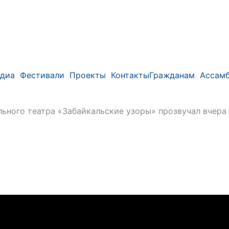
диа
Фестивали
Проекты
Контакты
Гражданам
Ассамб
ного театра «Забайкальские узоры» прозвучал вчера 