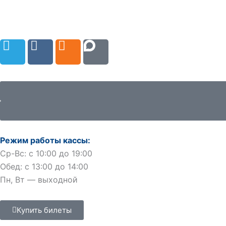
Перейти
к
содержимому
T
V
O
e
k
d
l
n
e
o
g
k
r
l
a
a
m
s
Режим работы кассы:
s
Ср-Вс: с 10:00 до 19:00
n
Обед: с 13:00 до 14:00
i
Пн, Вт — выходной
k
i
Купить билеты