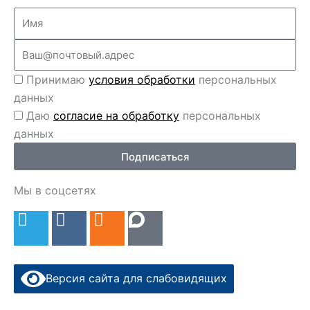
Name
Email
Перс
Принимаю
условия обработки
персональных
данные
данных
Перс
Даю
согласие на обработку
персональных
данные
данных
2
Подписаться
Мы в соцсетях
T
V
O
e
k
d
l
n
e
o
Версия сайта для слабовидящих
g
k
r
l