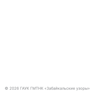
a
a
m
s
s
n
i
k
i
© 2026 ГАУК ГМТНК «Забайкальские узоры»