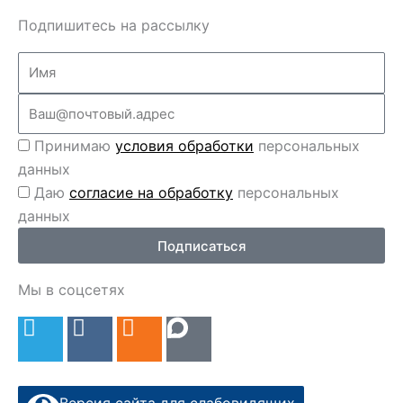
Подпишитесь на рассылку
Name
Email
Перс
Принимаю
условия обработки
персональных
данные
данных
Перс
Даю
согласие на обработку
персональных
данные
данных
2
Подписаться
Мы в соцсетях
T
V
O
e
k
d
l
n
e
o