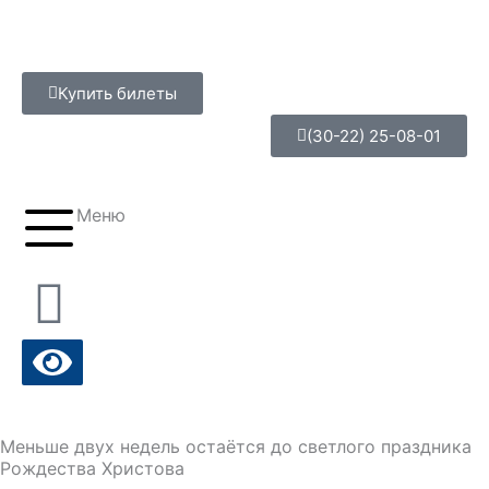
Перейти
к
содержимому
Купить билеты
(30-22) 25-08-01
Меню
Меньше двух недель остаётся до светлого праздника
Рождества Христова