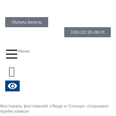
Перейти
к
содержимому
Купить билеты
(30-22) 25-08-01
Меню
Фестиваль фестивалей «Люди и Солнце» открывает
приём заявок!