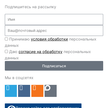
Подпишитесь на рассылку
Name
Email
Перс
Принимаю
условия обработки
персональных
данные
данных
Перс
Даю
согласие на обработку
персональных
данные
данных
2
Подписаться
Мы в соцсетях
T
V
O
e
k
d
l
n
e
o