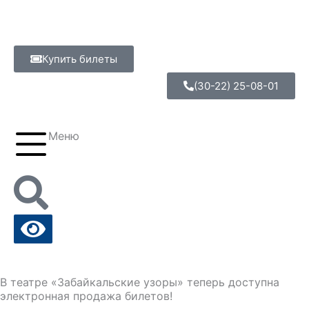
Перейти
к
содержимому
Купить билеты
(30-22) 25-08-01
Меню
В театре «Забайкальские узоры» теперь доступна
электронная продажа билетов!