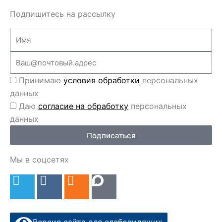
Подпишитесь на рассылку
Name
Email
Перс
Принимаю
условия обработки
персональных
данные
данных
Перс
Даю
согласие на обработку
персональных
данные
данных
2
Подписаться
Мы в соцсетях
T
V
O
e
k
d
l
n
e
o