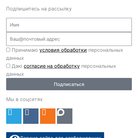
Подпишитесь на рассылку
Name
Email
Перс
Принимаю
условия обработки
персональных
данные
данных
Перс
Даю
согласие на обработку
персональных
данные
данных
2
Подписаться
Мы в соцсетях
T
V
O
e
k
d
l
n
e
o