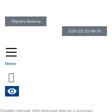
Перейти
к
содержимому
Купить билеты
(30-22) 25-08-01
Меню
Онлайн-лекция «Интересные факты о русских