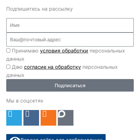
Подпишитесь на рассылку
Name
Email
Перс
Принимаю
условия обработки
персональных
данные
данных
Перс
Даю
согласие на обработку
персональных
данные
данных
2
Подписаться
Мы в соцсетях
T
V
O
e
k
d
l
n
e
o