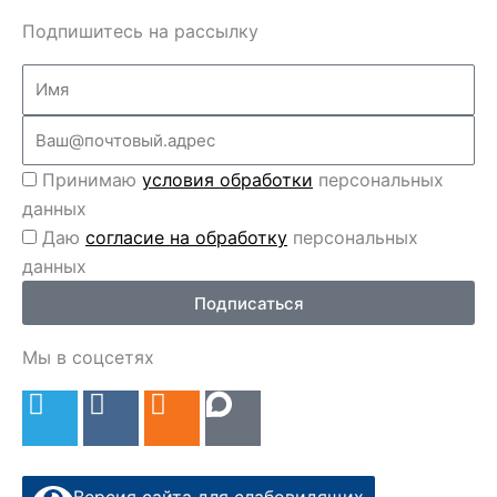
Подпишитесь на рассылку
Name
Email
Перс
Принимаю
условия обработки
персональных
данные
данных
Перс
Даю
согласие на обработку
персональных
данные
данных
2
Подписаться
Мы в соцсетях
T
V
O
e
k
d
l
n
e
o