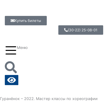
Перейти
к
содержимому
Купить билеты
(30-22) 25-08-01
Меню
Гуранёнок – 2022. Мастер классы по хореографии