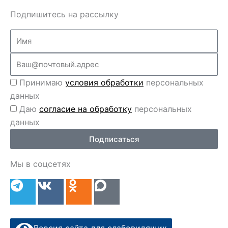
Подпишитесь на рассылку
Name
Email
Перс
Принимаю
условия обработки
персональных
данные
данных
Перс
Даю
согласие на обработку
персональных
данные
данных
2
Подписаться
Мы в соцсетях
T
V
O
e
k
d
l
n
e
o