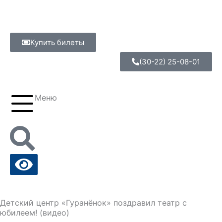
Перейти
к
содержимому
Купить билеты
(30-22) 25-08-01
Меню
Детский центр «Гуранёнок» поздравил театр с
юбилеем! (видео)