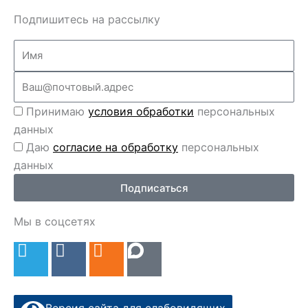
Подпишитесь на рассылку
Name
Email
Перс
Принимаю
условия обработки
персональных
данные
данных
Перс
Даю
согласие на обработку
персональных
данные
данных
2
Подписаться
Мы в соцсетях
T
V
O
e
k
d
l
n
e
o