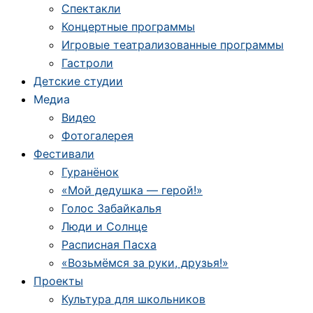
Спектакли
Концертные программы
Игровые театрализованные программы
Гастроли
Детские студии
Медиа
Видео
Фотогалерея
Фестивали
Гуранёнок
«Мой дедушка — герой!»
Голос Забайкалья
Люди и Солнце
Расписная Пасха
«Возьмёмся за руки, друзья!»
Проекты
Культура для школьников